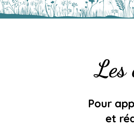
Les 
Pour app
et ré