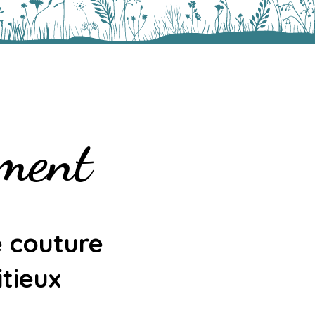
ement
e couture
itieux