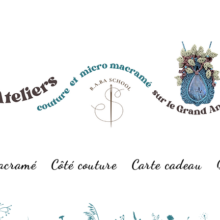
macramé
Côté couture
Carte cadeau