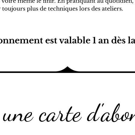
 voire même le finir.
En pratiquant au quotidien,
toujours plus de techniques lors des ateliers.
onnement est valable 1 an dès la
 une carte d'ab