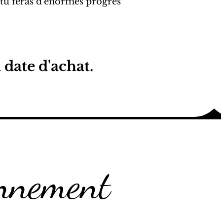
 tu feras d'énormes progrès
 date d'achat.
onnement