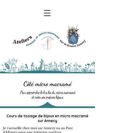
Côté micro macramé
Pour apprendre le b.a.ba du micro macramé
et créer ses propres bijoux
Cours de tissage de bijoux en micro macramé
sur Annecy​
Je t'accueille chez moi sur Annecy ou au Parc
d'Albigny pour une initiation outdoor.