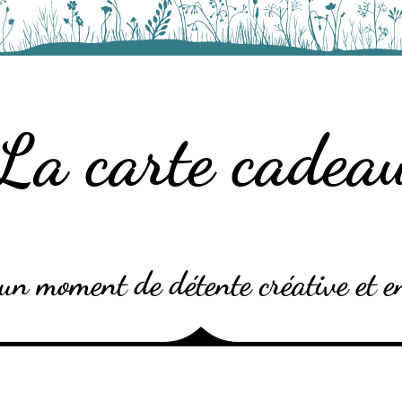
La carte cadea
r un moment de détente créative et e