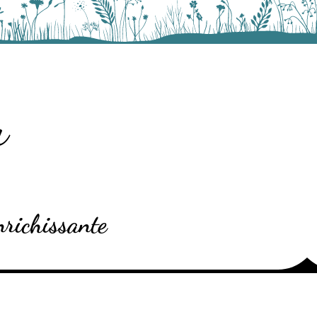
u
nrichissante