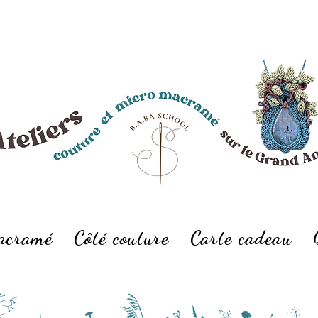
macramé
Côté couture
Carte cadeau