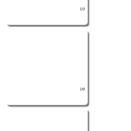
1/3
Le plastron
Mon tout premier plastron en phase de découverte du mi
1/9
Le collier tubulaire
Le collier tubulaire vient sublimer le pendentif. Tissage 