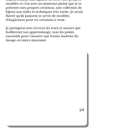
modèles et c'est avec un immense plaisir que je te
présente mes propres créations, une collection de
bijoux aux styles et techniques très variés.
Je serais
flattée qu'ils puissent te servir de modèles
d'inspiration pour tes créations à venir.
Je partagerai avec toi tous les trucs et astuces qui
faciliteront ton apprentissage, tous les points
Arbre de vie
essentiels pour t'assurer une bonne maîtrise du
tissage en micro macramé.
L'Arbre de vie est une réalisation de micro macramé bien 
1/4
Collection Solyos
Magnifique fleur autour d'un quartz rose